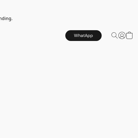
nding.
WhatApp